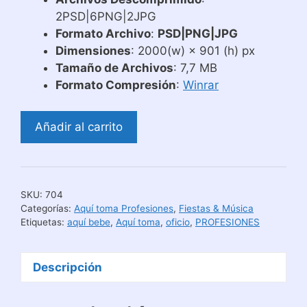
2PSD|6PNG|2JPG
Formato Archivo
:
PSD|PNG|JPG
Dimensiones
: 2000(w) × 901 (h) px
Tamaño de Archivos
: 7,7 MB
Formato Compresión
:
Winrar
Plantillas
Añadir al carrito
Tazas
Aquí
Toma
El
SKU:
704
Mejor
Categorías:
Aquí toma Profesiones
,
Fiestas & Música
Barista
Etiquetas:
aquí bebe
,
Aquí toma
,
oficio
,
PROFESIONES
cantidad
Descripción