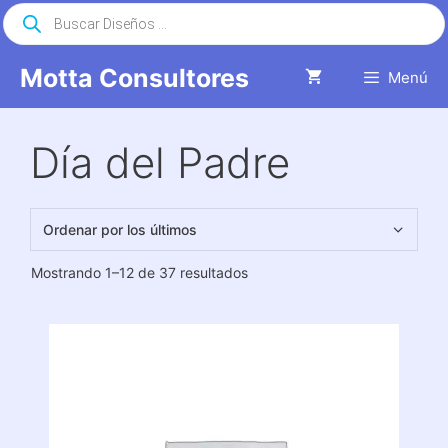
Saltar
Búsqueda
de
al
productos
contenido
Motta Consultores
Menú
Día del Padre
Ordenado
Mostrando 1–12 de 37 resultados
por
los
últimos