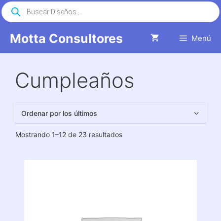
Saltar
Búsqueda
de
al
productos
contenido
Motta Consultores
Menú
Cumpleaños
Ordenado
Mostrando 1–12 de 23 resultados
por
los
últimos