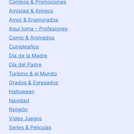
Combos & Promociones
Amistad & Amigos
Amor & Enamorados
Aquí toma – Profesiones
Comic & Animados
Cumpleaños
Día de la Madre
Día del Padre
Turismo & el Mundo
Grados & Egresados
Halloween
Navidad
Religión
Video Juegos
Series & Peliculas