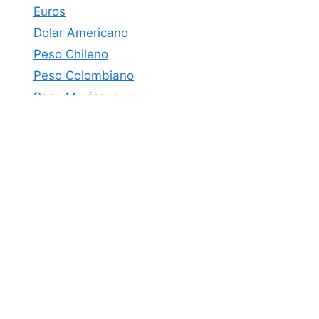
Euros
Dolar Americano
Peso Chileno
Peso Colombiano
Peso Mexicano
Soles Perú
Bolivares Venezuela
Peso Argentino
Mockup – Vistas Previas
Promociones – Combos
Recursos Gratis
#SomosMotta - © 2026 Plantillas para Sublimar