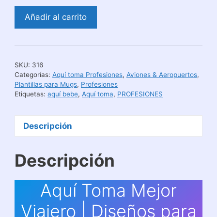
Aquí
Añadir al carrito
Toma
Mejor
Viajero
|
SKU:
316
Diseños
Categorías:
Aquí toma Profesiones
,
Aviones & Aeropuertos
,
para
Plantillas para Mugs
,
Profesiones
Etiquetas:
aquí bebe
,
Aquí toma
,
PROFESIONES
Tazas
cantidad
Descripción
Descripción
Aquí Toma Mejor
Viajero | Diseños para