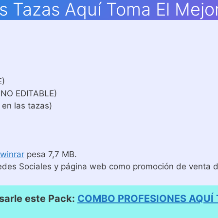
las Tazas Aquí Toma El Mejor
E)
 NO EDITABLE)
 en las tazas)
winrar
pesa 7,7 MB.
edes Sociales y página web como promoción de venta de
arle este Pack:
COMBO PROFESIONES AQUÍ