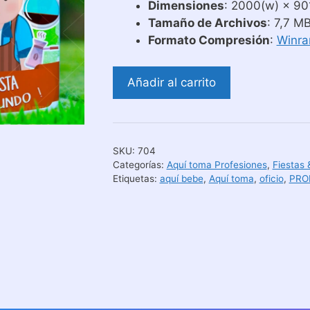
Dimensiones
: 2000(w) × 901
Tamaño de Archivos
: 7,7 M
Formato Compresión
:
Winra
Plantillas
Añadir al carrito
Tazas
Aquí
Toma
El
SKU:
704
Mejor
Categorías:
Aquí toma Profesiones
,
Fiestas
Barista
Etiquetas:
aquí bebe
,
Aquí toma
,
oficio
,
PRO
cantidad