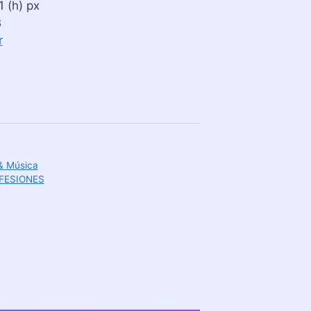
 (h) px
B
r
 & Música
FESIONES