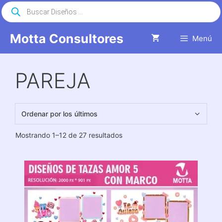
Saltar
Búsqueda
de
al
productos
contenido
Motta Consultores
Menú
PAREJA
Ordenado
Mostrando 1–12 de 27 resultados
por
los
últimos