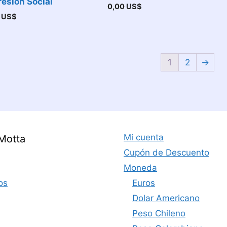
esión Social
0,00
US$
0
US$
1
2
→
Mi cuenta
Motta
Cupón de Descuento
Moneda
os
Euros
Dolar Americano
Peso Chileno