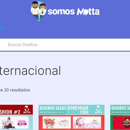
squeda
oductos
ternacional
Ordenado
e 20 resultados
por
los
últimos