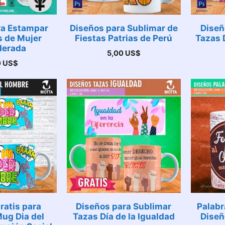
ra Estampar
Diseños para Sublimar de
Diseñ
 de Mujer
Fiestas Patrias de Perú
Tazas 
erada
5,00
US$
0
US$
ratis para
Diseños para Sublimar
Palabr
ug Dia del
Tazas Día de la Igualdad
Diseñ