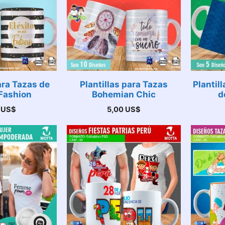
ara Tazas de
Plantillas para Tazas
Plantil
Fashion
Bohemian Chic
d
0
US$
5,00
US$