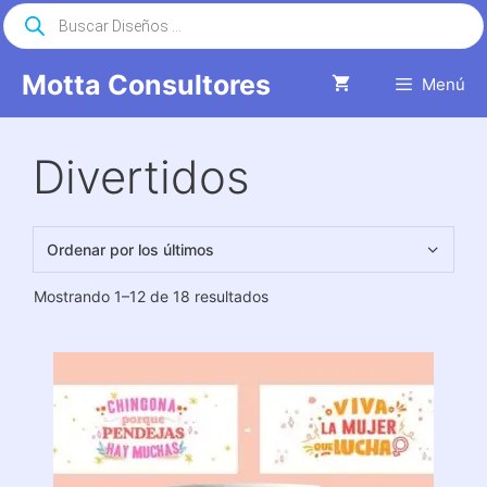
Saltar
Búsqueda
de
al
productos
contenido
Motta Consultores
Menú
Divertidos
Ordenado
Mostrando 1–12 de 18 resultados
por
los
últimos