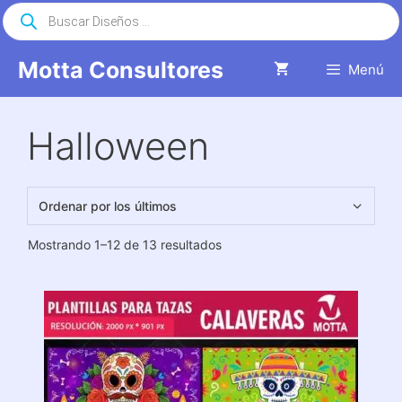
Saltar
Búsqueda
de
al
productos
contenido
Motta Consultores
Menú
Halloween
Ordenado
Mostrando 1–12 de 13 resultados
por
los
últimos