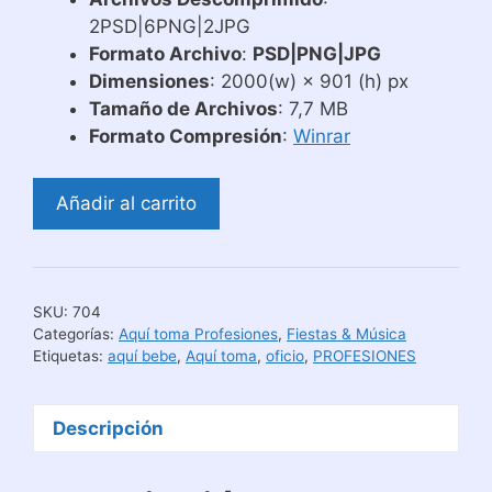
2PSD|6PNG|2JPG
Formato Archivo
:
PSD|PNG|JPG
Dimensiones
: 2000(w) × 901 (h) px
Tamaño de Archivos
: 7,7 MB
Formato Compresión
:
Winrar
Plantillas
Añadir al carrito
Tazas
Aquí
Toma
El
SKU:
704
Mejor
Categorías:
Aquí toma Profesiones
,
Fiestas & Música
Barista
Etiquetas:
aquí bebe
,
Aquí toma
,
oficio
,
PROFESIONES
cantidad
Descripción