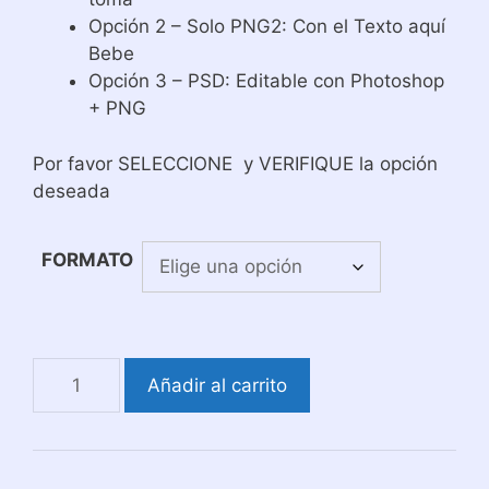
15,00 US$
Opción 2 – Solo PNG2: Con el Texto aquí
hasta
Bebe
16,00 US$
Opción 3 – PSD: Editable con Photoshop
+ PNG
Por favor SELECCIONE y VERIFIQUE la opción
deseada
FORMATO
Combo
Añadir al carrito
Profesiones
Aquí
Toma
Para