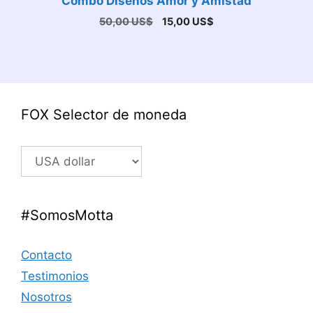
Combo Diseños Amor y Amistad
El
El
50,00
US$
15,00
US$
precio
precio
original
actual
era:
es:
50,00 US$.
15,00 US$.
FOX Selector de moneda
#SomosMotta
Contacto
Testimonios
Nosotros