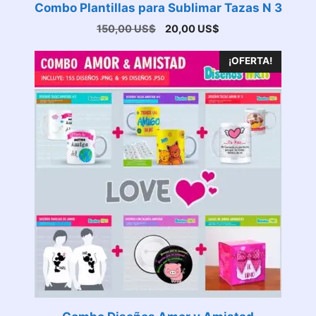
Combo Plantillas para Sublimar Tazas N 3
El
El
150,00
US$
20,00
US$
precio
precio
original
actual
¡OFERTA!
era:
es:
150,00 US$.
20,00 US$.