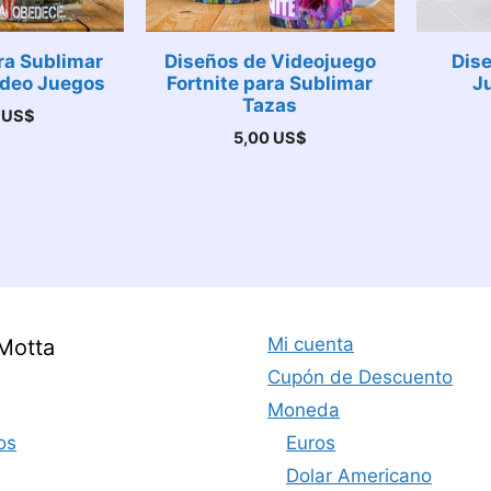
ra Sublimar
Diseños de Videojuego
Dis
ídeo Juegos
Fortnite para Sublimar
J
Tazas
0
US$
5,00
US$
Mi cuenta
Motta
Cupón de Descuento
Moneda
os
Euros
Dolar Americano