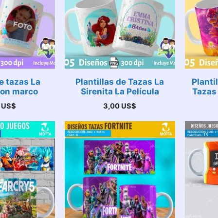
e tazas La
Plantillas de Tazas La
Planti
con marco
Sirenita La Película
Tazas
0
US$
3,00
US$