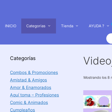
Saltar
al
contenido
INICIO
Categorias
Tienda
AYUDA ?
Bú
de
pr
Video
Categorías
Combos & Promociones
Mostrando los 8 
Amistad & Amigos
Amor & Enamorados
Aquí toma – Profesiones
Comic & Animados
Cumpleaños