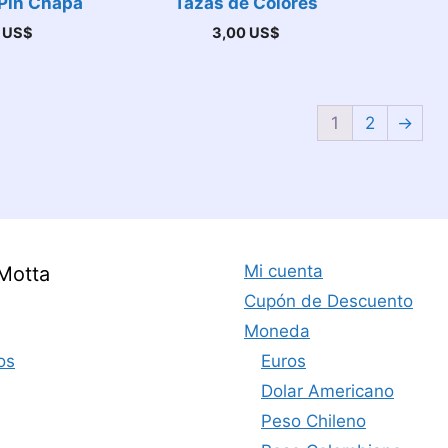
 Pin Chapa
Tazas de Colores
0
US$
3,00
US$
1
2
→
Mi cuenta
Motta
Cupón de Descuento
Moneda
os
Euros
Dolar Americano
Peso Chileno