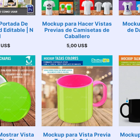
Portada De
Mockup para Hacer Vistas
Mocku
 Editable | N
Previas de Camisetas de
de D
1
Caballero
0
US$
5,00
US$
Mostrar Vista
Mockup para Vista Previa
Mockup