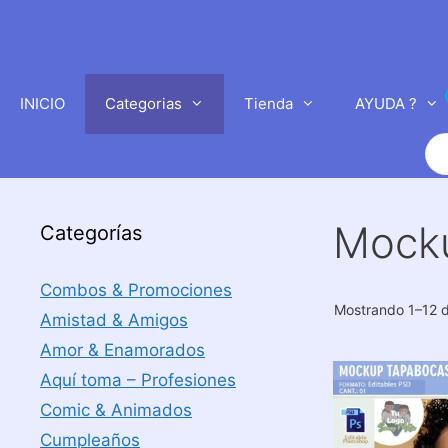
Saltar
al
contenido
INICIO
Categorias
Tienda
AYUDA ?
Bú
de
pr
Mock
Categorías
Combos & Promociones
Mostrando 1–12 d
Amistad & Amigos
Amor & Enamorados
Aquí toma – Profesiones
Comic & Animados
Cumpleaños