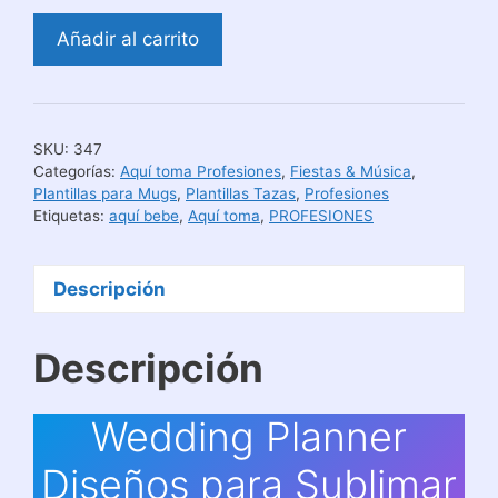
Wedding
Añadir al carrito
Planner
Diseños
para
Sublimar
SKU:
347
Tazas
Categorías:
Aquí toma Profesiones
,
Fiestas & Música
,
cantidad
Plantillas para Mugs
,
Plantillas Tazas
,
Profesiones
Etiquetas:
aquí bebe
,
Aquí toma
,
PROFESIONES
Descripción
Descripción
Wedding Planner
Diseños para Sublimar