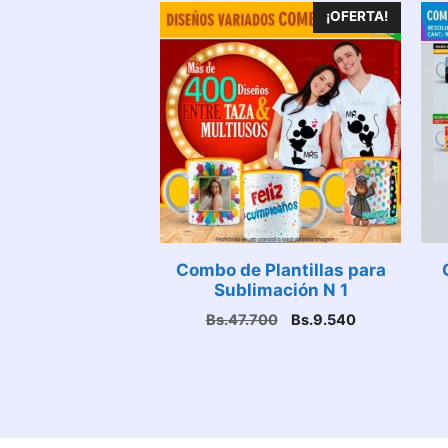
¡OFERTA!
Combo de Plantillas para
Sublimación N 1
El
El
Bs.
47.700
Bs.
9.540
precio
precio
original
actual
era:
es:
Bs.47.700.
Bs.9.540.