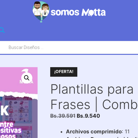
squeda
oductos
¡OFERTA!
Plantillas par
Frases | Comb
El
El
Bs.
39.591
Bs.
9.540
precio
precio
original
actual
Archivos comprimido
: 11