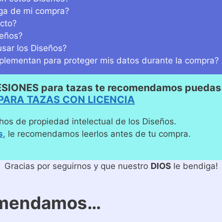
ega de mi compra?
cto?
seños?
sar los Diseños?
lementan para proteger mis datos durante la compra?
ESIONES para tazas te recomendamos puedas 
PARA TAZAS CON LICENCIA
hos de propiedad intelectual de los Diseños.
s
, le recomendamos leerlos antes de tu compra.
Gracias por seguirnos y que nuestro
DIOS
le bendiga!
omendamos…