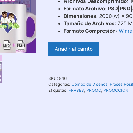
era:
es:
Archivos Descomprimido
: 
Bs.39.591.
Bs.9.540.
Formato Archivo
:
PSD|PNG|
Dimensiones
: 2000(w) × 901
Tamaño de Archivos
: 725 M
Formato Compresión
:
Winra
Plantillas
Añadir al carrito
para
Tazas
con
Frases
SKU:
846
|
Categorías:
Combo de Diseños
,
Frases Posi
Combo
Etiquetas:
FRASES
,
PROMO
,
PROMOCION
4
cantidad