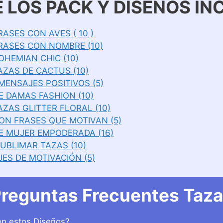
 LOS PACK Y DISEÑOS IN
ASES CON AVES ( 10 )
RASES CON NOMBRE (10)
HEMIAN CHIC (10)
AZAS DE CACTUS (10)
MENSAJES POSITIVOS (5)
E DAMAS FASHION (10)
ZAS GLITTER FLORAL (10)
ON FRASES QUE MOTIVAN (5)
E MUJER EMPODERADA (16)
UBLIMAR TAZAS (10)
ES DE MOTIVACIÓN (5)
reguntas Frecuentes Taz
n estos Diseños?