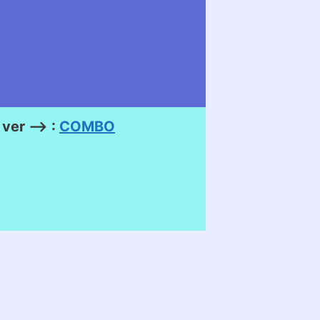
ver –> :
COMBO