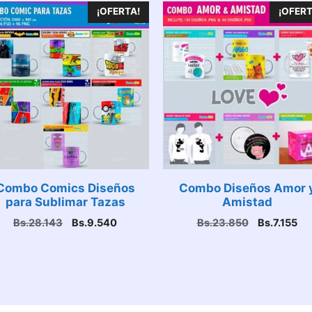
¡OFERTA!
¡OFERT
Combo Comics Diseños
Combo Diseños Amor 
para Sublimar Tazas
Amistad
El
El
El
El
Bs.
28.143
Bs.
9.540
Bs.
23.850
Bs.
7.155
precio
precio
precio
pr
original
actual
original
act
era:
es:
era:
es:
Bs.28.143.
Bs.9.540.
Bs.23.850.
Bs.