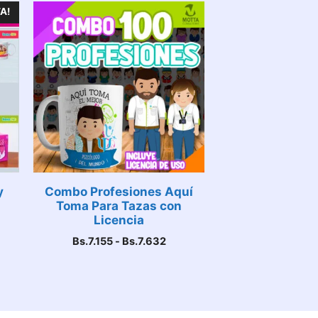
A!
y
Combo Profesiones Aquí
Toma Para Tazas con
Licencia
Rango
ecio
Bs.
7.155
-
Bs.
7.632
de
ual
precios:
desde
7.155.
Bs.7.155
hasta