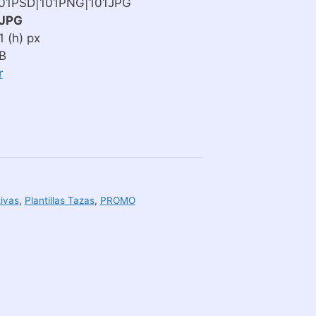
101PSD|101PNG|101JPG
JPG
 (h) px
B
r
tivas
,
Plantillas Tazas
,
PROMO