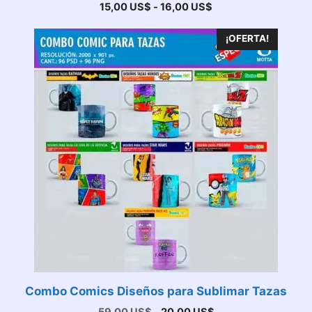
Rango
15,00
US$
-
16,00
US$
de
precios:
¡OFERTA!
desde
15,00 US$
hasta
16,00 US$
Combo Comics Diseños para Sublimar Tazas
El
El