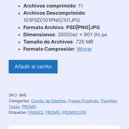
original
actual
Archivos comprimido
: 11
era:
es:
Archivos Descomprimido
:
83,00 US$.
20,00 US$.
101PSD|101PNG|101JPG
Formato Archivo
:
PSD|PNG|JPG
Dimensiones
: 2000(w) × 901 (h) px
Tamaño de Archivos
: 725 MB
Formato Compresión
:
Winrar
Plantillas
Añadir al carrito
para
Tazas
con
Frases
SKU:
846
|
Categorías:
Combo de Diseños
,
Frases Positivas
,
Plantillas
Combo
Tazas
,
PROMO
Etiquetas:
FRASES
,
PROMO
,
PROMOCION
4
cantidad