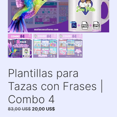
Plantillas para
Tazas con Frases |
Combo 4
El
El
83,00
US$
20,00
US$
precio
precio