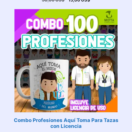
50,00
US$
15,00
US$
precio
precio
original
actual
era:
es:
50,00 US$.
15,00 US$.
Combo Profesiones Aquí Toma Para Tazas
con Licencia