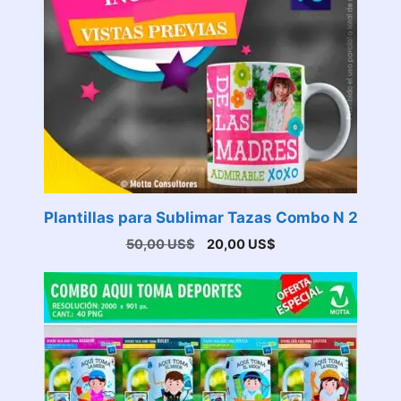
Plantillas para Sublimar Tazas Combo N 2
El
El
50,00
US$
20,00
US$
precio
precio
original
actual
era:
es:
50,00 US$.
20,00 US$.