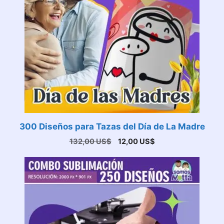
300 Diseños para Tazas del Día de La Madre
El
El
132,00
US$
12,00
US$
precio
precio
original
actual
era:
es:
132,00 US$.
12,00 US$.