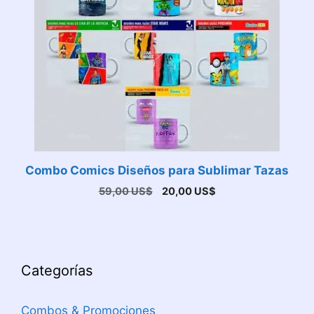
Combo Comics Diseños para Sublimar Tazas
El
El
59,00
US$
20,00
US$
precio
precio
original
actual
era:
es:
59,00 US$.
20,00 US$.
Categorías
Combos & Promociones