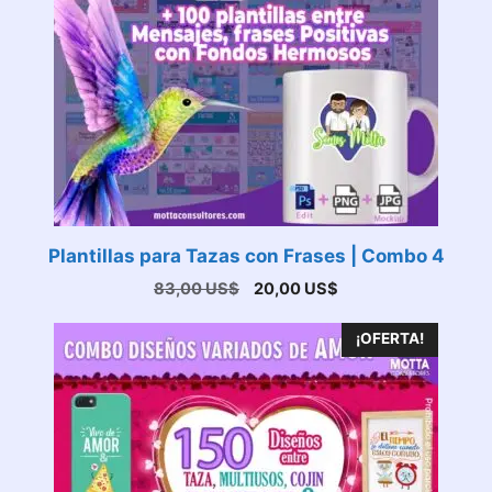
Plantillas para Tazas con Frases | Combo 4
El
El
83,00
US$
20,00
US$
precio
precio
original
actual
¡OFERTA!
era:
es:
83,00 US$.
20,00 US$.