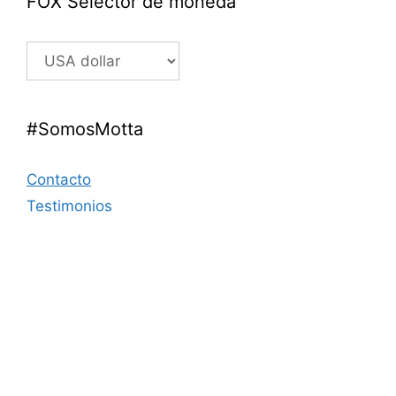
FOX Selector de moneda
#SomosMotta
Contacto
Testimonios
Nosotros
Portafolio
Mi cuenta
Cupón de Descuento
Moneda