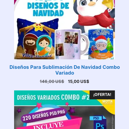
Diseños Para Sublimación De Navidad Combo
Variado
El
El
146,00
US$
15,00
US$
precio
precio
original
actual
¡OFERTA!
era:
es:
146,00 US$.
15,00 US$.