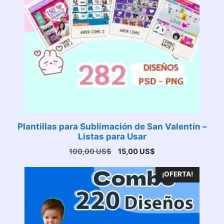
Plantillas para Sublimación de San Valentín –
Listas para Usar
El
El
100,00
US$
15,00
US$
precio
precio
original
actual
¡OFERTA!
era:
es:
100,00 US$.
15,00 US$.