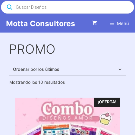
Saltar
Búsqueda
de
al
productos
contenido
Motta Consultores
Menú
PROMO
Ordenado
Mostrando los 10 resultados
por
los
últimos
¡OFERTA!