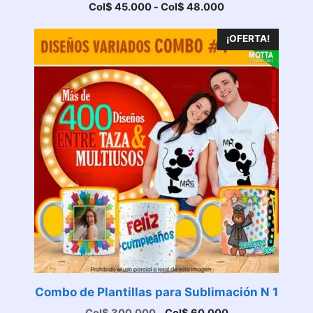
Rango
Col$
45.000
-
Col$
48.000
de
precios:
¡OFERTA!
desde
Col$ 45.000
hasta
Col$ 48.000
Combo de Plantillas para Sublimación N 1
El
El