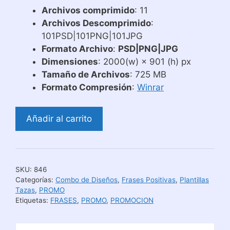
original
actual
Archivos comprimido
: 11
era:
es:
Archivos Descomprimido
:
Col$ 249.000.
Col$ 60.000.
101PSD|101PNG|101JPG
Formato Archivo
:
PSD|PNG|JPG
Dimensiones
: 2000(w) × 901 (h) px
Tamaño de Archivos
: 725 MB
Formato Compresión
:
Winrar
Plantillas
Añadir al carrito
para
Tazas
con
Frases
SKU:
846
|
Categorías:
Combo de Diseños
,
Frases Positivas
,
Plantillas
Combo
Tazas
,
PROMO
Etiquetas:
FRASES
,
PROMO
,
PROMOCION
4
cantidad