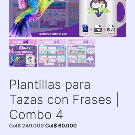
Plantillas para
Tazas con Frases |
Combo 4
El
El
Col$
249.000
Col$
60.000
precio
precio