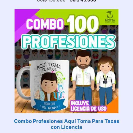
Col$
150.000
Col$
45.000
precio
precio
original
actual
era:
es:
Col$ 150.000.
Col$ 45.000.
Combo Profesiones Aquí Toma Para Tazas
con Licencia