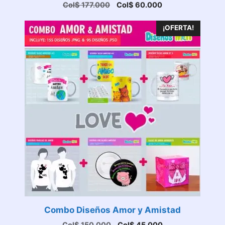
El
El
Col$
177.000
Col$
60.000
precio
precio
original
actual
¡OFERTA!
era:
es:
Col$ 177.000.
Col$ 60.000.
Combo Diseños Amor y Amistad
El
El