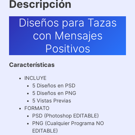
Descripción
Diseños para Tazas
con Mensajes
Positivos
Características
INCLUYE
5 Diseños en PSD
5 Diseños en PNG
5 Vistas Previas
FORMATO
PSD (Photoshop EDITABLE)
PNG (Cualquier Programa NO
EDITABLE)