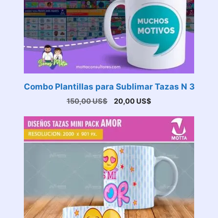
Combo Plantillas para Sublimar Tazas N 3
El
El
150,00
US$
20,00
US$
precio
precio
original
actual
era:
es:
150,00 US$.
20,00 US$.