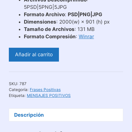
5PSD|5PNG|5JPG
Formato Archivo
:
PSD|PNG|JPG
Dimensiones
: 2000(w) × 901 (h) px
Tamaño de Archivos
: 131 MB
Formato Compresión
:
Winrar
Diseños
Añadir al carrito
para
Tazas
con
Mensajes
SKU:
787
Positivos
Categoría:
Frases Positivas
cantidad
Etiqueta:
MENSAJES POSITIVOS
Descripción