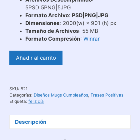
5PSD|5PNG|5JPG
Formato Archivo
:
PSD|PNG|JPG
Dimensiones
: 2000(w) × 901 (h) px
Tamaño de Archivos
: 55 MB
Formato Compresión
:
Winrar
Plantillas
Añadir al carrito
para
Tazas
con
Frases
SKU:
821
que
Categorías:
Diseños Mugs Cumpleaños
,
Frases Positivas
Motivan
Etiqueta:
feliz día
cantidad
Descripción