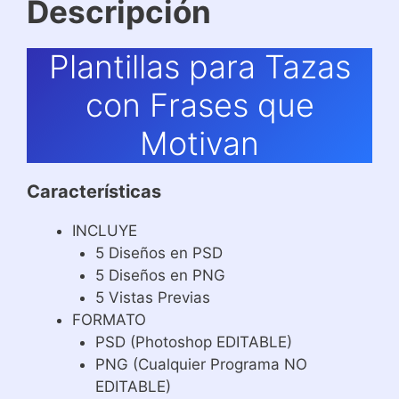
Descripción
Plantillas para Tazas
con Frases que
Motivan
Características
INCLUYE
5 Diseños en PSD
5 Diseños en PNG
5 Vistas Previas
FORMATO
PSD (Photoshop EDITABLE)
PNG (Cualquier Programa NO
EDITABLE)