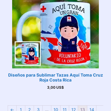
Diseños para Sublimar Tazas Aquí Toma Cruz
Roja Costa Rica
3,00
US$
←
1
2
3
…
10
11
12
13
14