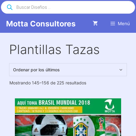
Saltar
Búsqueda
de
al
productos
contenido
Motta Consultores
Menú
Plantillas Tazas
Ordenado
Mostrando 145–156 de 225 resultados
por
los
últimos