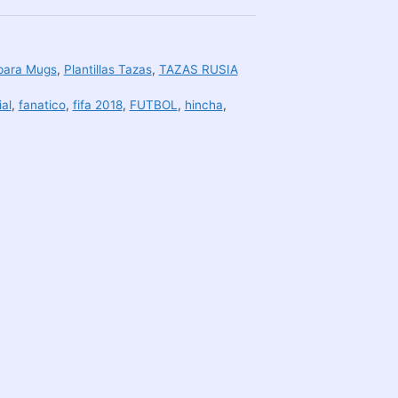
 para Mugs
,
Plantillas Tazas
,
TAZAS RUSIA
al
,
fanatico
,
fifa 2018
,
FUTBOL
,
hincha
,