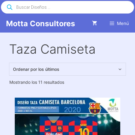
Saltar
Búsqueda
de
al
productos
contenido
Motta Consultores
Menú
Taza Camiseta
Ordenado
Mostrando los 11 resultados
por
los
últimos