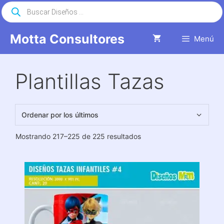
Saltar
Búsqueda
de
al
productos
contenido
Motta Consultores
Menú
Plantillas Tazas
Ordenado
Mostrando 217–225 de 225 resultados
por
los
últimos