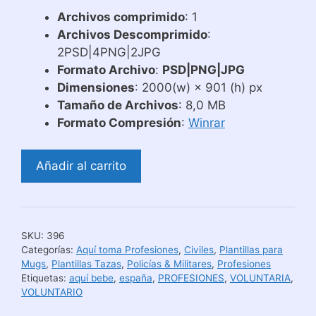
Archivos comprimido
: 1
Archivos Descomprimido
:
2PSD|4PNG|2JPG
Formato Archivo
:
PSD|PNG|JPG
Dimensiones
: 2000(w) × 901 (h) px
Tamaño de Archivos
: 8,0 MB
Formato Compresión
:
Winrar
Diseños
Añadir al carrito
de
Taza
Aquí
Bebe
SKU:
396
Voluntario
Categorías:
Aquí toma Profesiones
,
Civiles
,
Plantillas para
de
Mugs
,
Plantillas Tazas
,
Policías & Militares
,
Profesiones
Etiquetas:
aquí bebe
,
españa
,
PROFESIONES
,
VOLUNTARIA
,
Protección
VOLUNTARIO
Civil