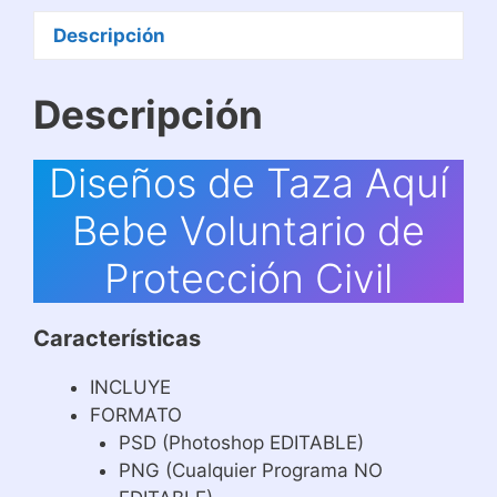
cantidad
Descripción
Descripción
Diseños de Taza Aquí
Bebe Voluntario de
Protección Civil
Características
INCLUYE
FORMATO
PSD (Photoshop EDITABLE)
PNG (Cualquier Programa NO