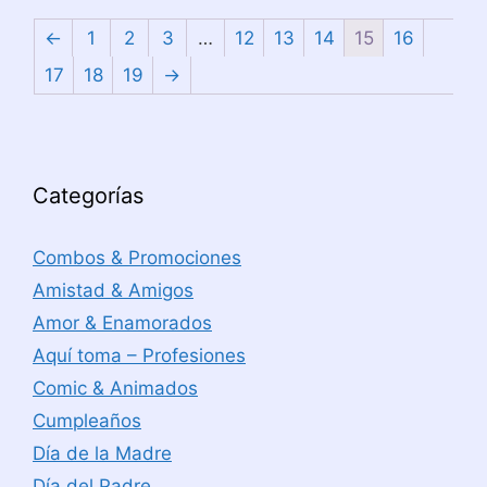
←
1
2
3
…
12
13
14
15
16
17
18
19
→
Categorías
Combos & Promociones
Amistad & Amigos
Amor & Enamorados
Aquí toma – Profesiones
Comic & Animados
Cumpleaños
Día de la Madre
Día del Padre