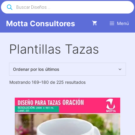
Saltar
Búsqueda
de
al
productos
contenido
Motta Consultores
Menú
Plantillas Tazas
Ordenado
Mostrando 169–180 de 225 resultados
por
los
últimos