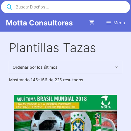
Saltar
Búsqueda
de
al
productos
contenido
Motta Consultores
Menú
Plantillas Tazas
Ordenado
Mostrando 145–156 de 225 resultados
por
los
últimos