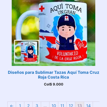
Diseños para Sublimar Tazas Aquí Toma Cruz
Roja Costa Rica
Col$
9.000
←
1
2
3
…
10
11
12
13
14