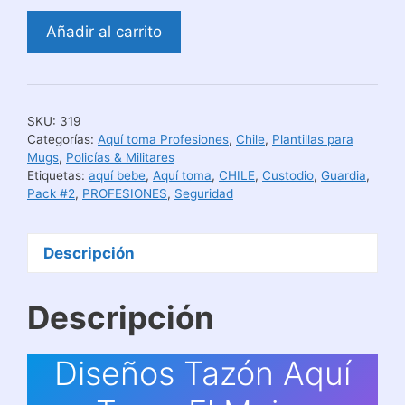
Diseños
Añadir al carrito
Tazón
Aquí
Toma
El
SKU:
319
Mejor
Categorías:
Aquí toma Profesiones
,
Chile
,
Plantillas para
Gendarme
Mugs
,
Policías & Militares
Etiquetas:
aquí bebe
,
Aquí toma
,
CHILE
,
Custodio
,
Guardia
,
cantidad
Pack #2
,
PROFESIONES
,
Seguridad
Descripción
Descripción
Diseños Tazón Aquí