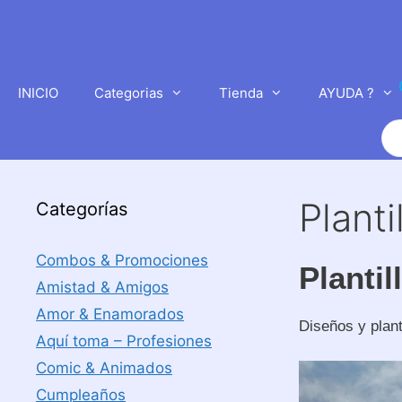
Saltar
al
contenido
INICIO
Categorias
Tienda
AYUDA ?
Bú
de
pr
Plant
Categorías
Combos & Promociones
Planti
Amistad & Amigos
Amor & Enamorados
Diseños y plant
Aquí toma – Profesiones
Comic & Animados
Cumpleaños