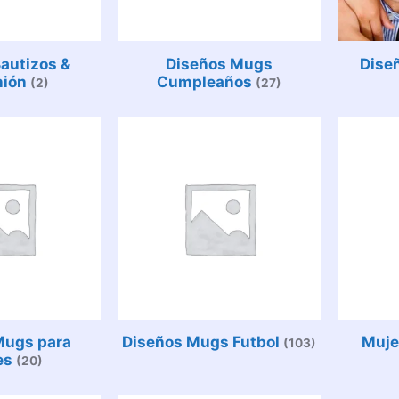
autizos &
Diseños Mugs
Dise
ión
Cumpleaños
(2)
(27)
Mugs para
Diseños Mugs Futbol
Muje
(103)
es
(20)