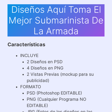
Diseños Aquí Toma El
Mejor Submarinista De
La Armada
Características
INCLUYE
2 Diseños en PSD
4 Diseños en PNG
2 Vistas Previas (mockup para su
publicidad)
FORMATO
PSD (Photoshop EDITABLE)
PNG (Cualquier Programa NO
EDITABLE)
JPG (Fotos de los diseños en las