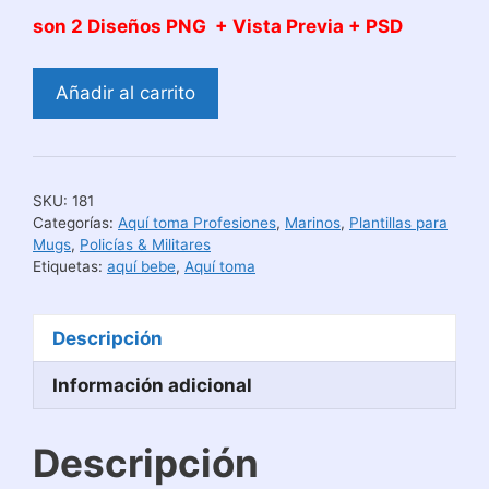
son 2 Diseños PNG + Vista Previa + PSD
Diseños
Añadir al carrito
Aquí
Toma
El
Mejor
SKU:
181
Submarinista
Categorías:
Aquí toma Profesiones
,
Marinos
,
Plantillas para
De
Mugs
,
Policías & Militares
Etiquetas:
aquí bebe
,
Aquí toma
La
Armada
cantidad
Descripción
Información adicional
Descripción