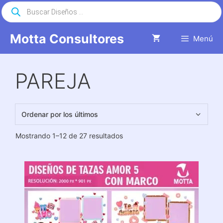
Saltar
Búsqueda
de
al
productos
contenido
Motta Consultores
Menú
PAREJA
Ordenado
Mostrando 1–12 de 27 resultados
por
los
últimos