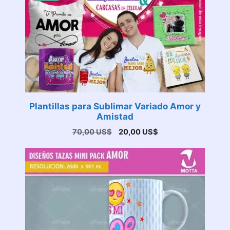
Plantillas para Sublimar Variado Amor y
Amistad
El
El
70,00
US$
20,00
US$
precio
precio
original
actual
era:
es:
70,00 US$.
20,00 US$.