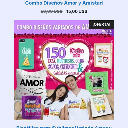
Combo Diseños Amor y Amistad
El
El
50,00
US$
15,00
US$
precio
precio
original
actual
¡OFERTA!
era:
es:
50,00 US$.
15,00 US$.