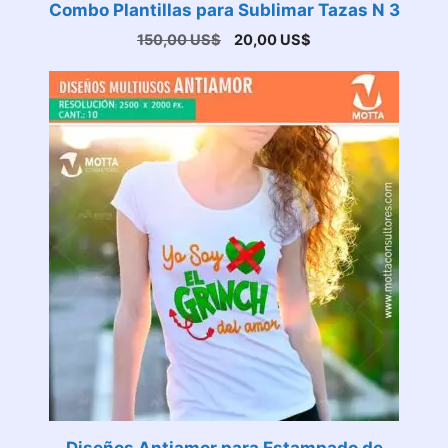
Combo Plantillas para Sublimar Tazas N 3
El
El
150,00
US$
20,00
US$
precio
precio
original
actual
era:
es:
150,00 US$.
20,00 US$.