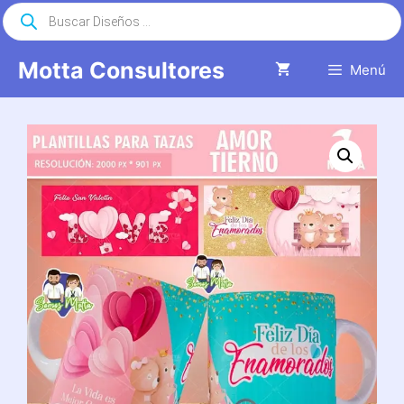
Saltar
Búsqueda
de
al
productos
contenido
Motta Consultores
Menú