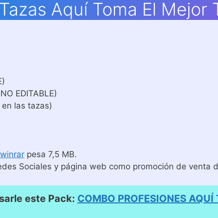
s Tazas Aquí Toma El Mejor
E)
 NO EDITABLE)
 en las tazas)
winrar
pesa 7,5 MB.
edes Sociales y página web como promoción de venta de
arle este Pack:
COMBO PROFESIONES AQUÍ