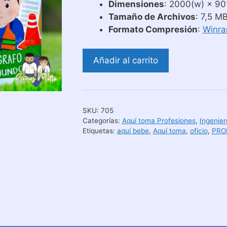
Dimensiones
: 2000(w) × 901
Tamaño de Archivos
: 7,5 M
Formato Compresión
:
Winra
Plantillas
Añadir al carrito
Tazas
Aquí
Toma
El
SKU:
705
Mejor
Categorías:
Aquí toma Profesiones
,
Ingenier
Topógrafo
Etiquetas:
aquí bebe
,
Aquí toma
,
oficio
,
PRO
cantidad