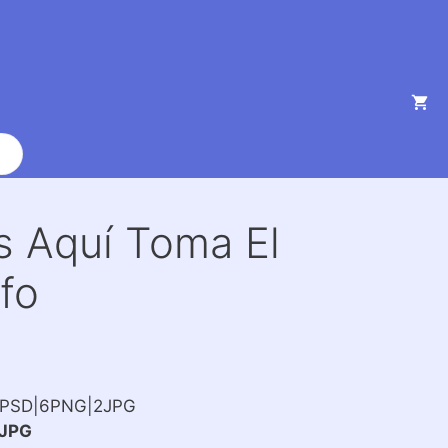
as Aquí Toma El
fo
2PSD|6PNG|2JPG
JPG