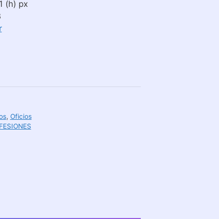
 (h) px
B
r
os
,
Oficios
FESIONES