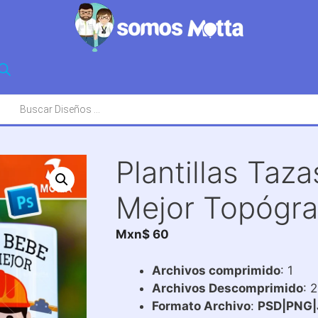
squeda
oductos
Plantillas Taz
Mejor Topógra
Mxn$
60
Archivos comprimido
: 1
Archivos Descomprimido
: 
Formato Archivo
:
PSD|PNG|