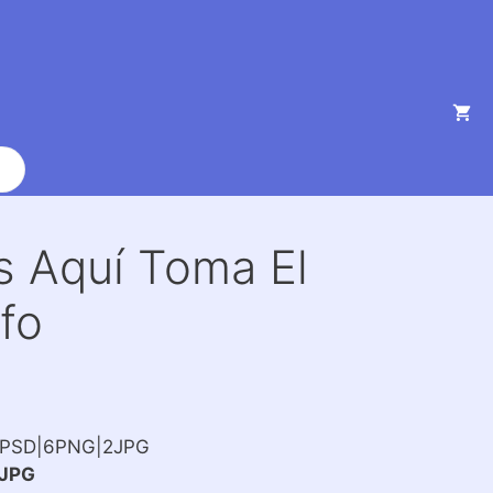
as Aquí Toma El
fo
2PSD|6PNG|2JPG
JPG