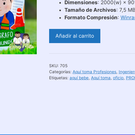
Dimensiones
: 2000(w) × 901
Tamaño de Archivos
: 7,5 M
Formato Compresión
:
Winra
Plantillas
Añadir al carrito
Tazas
Aquí
Toma
El
SKU:
705
Mejor
Categorías:
Aquí toma Profesiones
,
Ingenier
Topógrafo
Etiquetas:
aquí bebe
,
Aquí toma
,
oficio
,
PRO
cantidad