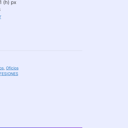
 (h) px
B
r
os
,
Oficios
FESIONES