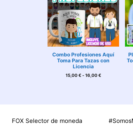
Combo Profesiones Aquí
P
Toma Para Tazas con
To
Licencia
Rango
15,00
€
-
16,00
€
de
precios:
desde
15,00 €
hasta
16,00 €
FOX Selector de moneda
#Somos