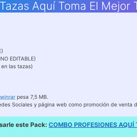
s Tazas Aquí Toma El Mejor
E)
 NO EDITABLE)
 en las tazas)
winrar
pesa 7,5 MB.
edes Sociales y página web como promoción de venta de
arle este Pack:
COMBO PROFESIONES AQUÍ