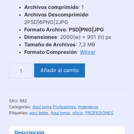
Archivos comprimido
: 1
Archivos Descomprimido
:
2PSD|6PNG|2JPG
Formato Archivo
:
PSD|PNG|JPG
Dimensiones
: 2000(w) × 901 (h) px
Tamaño de Archivos
: 7,3 MB
Formato Compresión
:
Winrar
Plantillas
Añadir al carrito
Para
Tazas
Aquí
Toma
SKU:
682
|
Categorías:
Aquí toma Profesiones
,
Ingenieros
Aquí
Etiquetas:
aquí bebe
,
Aquí toma
,
oficio
,
PROFESIONES
Bebe
Ingeniero
Descripción