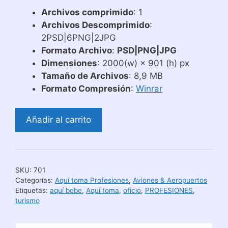
Archivos comprimido
: 1
Archivos Descomprimido
:
2PSD|6PNG|2JPG
Formato Archivo
:
PSD|PNG|JPG
Dimensiones
: 2000(w) × 901 (h) px
Tamaño de Archivos
: 8,9 MB
Formato Compresión
:
Winrar
Plantillas
Añadir al carrito
Tazas
Aquí
Toma
Agente
SKU:
701
de
Categorías:
Aquí toma Profesiones
,
Aviones & Aeropuertos
Viajes
Etiquetas:
aquí bebe
,
Aquí toma
,
oficio
,
PROFESIONES
,
turismo
de
Turismo