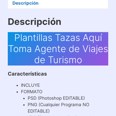
cantidad
Descripción
Descripción
Plantillas Tazas Aquí
Toma Agente de Viajes
de Turismo
Características
INCLUYE
FORMATO
PSD (Photoshop EDITABLE)
PNG (Cualquier Programa NO
EDITABLE)