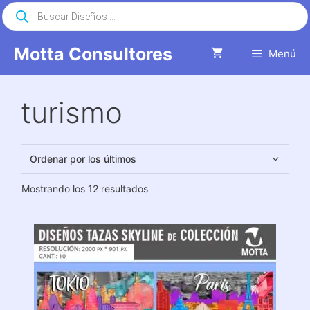
Saltar
Búsqueda
de
al
productos
contenido
Motta Consultores
Menú
turismo
Ordenado
Mostrando los 12 resultados
por
los
últimos