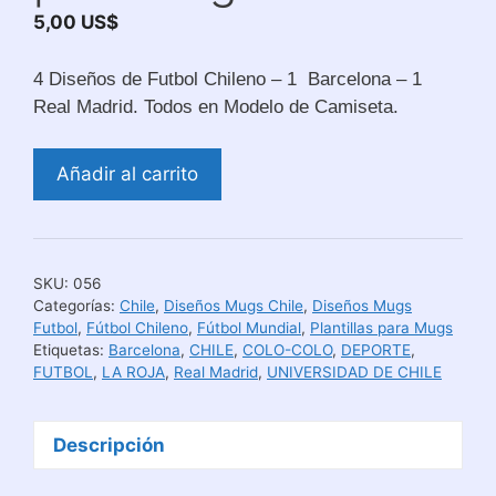
5,00
US$
4 Diseños de Futbol Chileno – 1 Barcelona – 1
Real Madrid. Todos en Modelo de Camiseta.
Futbol
Añadir al carrito
Chile:
Diseños
Camiseta
para
SKU:
056
Mugs
Categorías:
Chile
,
Diseños Mugs Chile
,
Diseños Mugs
cantidad
Futbol
,
Fútbol Chileno
,
Fútbol Mundial
,
Plantillas para Mugs
Etiquetas:
Barcelona
,
CHILE
,
COLO-COLO
,
DEPORTE
,
FUTBOL
,
LA ROJA
,
Real Madrid
,
UNIVERSIDAD DE CHILE
Descripción