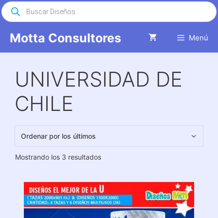
Saltar
Búsqueda
de
al
productos
contenido
Motta Consultores
Menú
UNIVERSIDAD DE
CHILE
Ordenado
Mostrando los 3 resultados
por
los
últimos