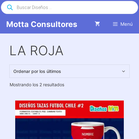
Saltar
Búsqueda
de
al
productos
contenido
Motta Consultores
Menú
LA ROJA
Ordenado
Mostrando los 2 resultados
por
los
últimos