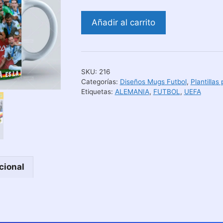
Diseños
Añadir al carrito
Sublimación
para
Tazas
Selección
SKU:
216
de
Categorías:
Diseños Mugs Futbol
,
Plantillas
Alemania
Etiquetas:
ALEMANIA
,
FUTBOL
,
UEFA
cantidad
cional