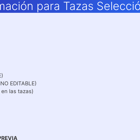
mación para Tazas Selecci
E)
 NO EDITABLE)
 en las tazas)
PREVIA