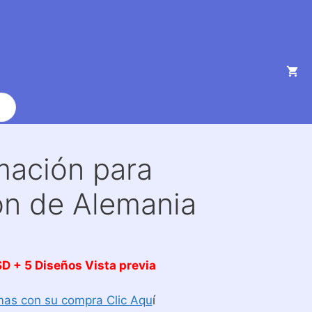
mación para
ón de Alemania
D + 5 Diseños Vista previa
as con su compra Clic Aqu
í