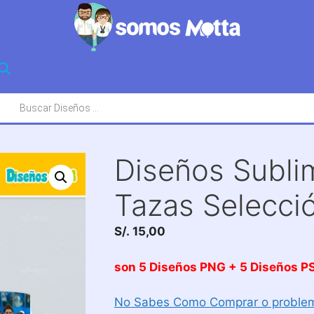
squeda
oductos
Diseños Subli
Tazas Selecci
S/.
15,00
son 5 Diseños PNG + 5 Diseños PS
No Sabes Como Comprar o problem