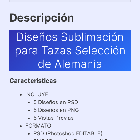
Descripción
Diseños Sublimación
para Tazas Selección
de Alemania
Características
INCLUYE
5 Diseños en PSD
5 Diseños en PNG
5 Vistas Previas
FORMATO
PSD (Photoshop EDITABLE)