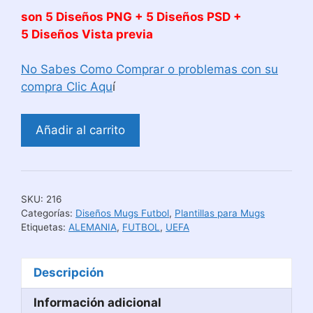
son 5 Diseños PNG + 5 Diseños PSD +
5 Diseños Vista previa
No Sabes Como Comprar o problemas con su
compra Clic Aqu
í
Diseños
Añadir al carrito
Sublimación
para
Tazas
Selección
SKU:
216
de
Categorías:
Diseños Mugs Futbol
,
Plantillas para Mugs
Alemania
Etiquetas:
ALEMANIA
,
FUTBOL
,
UEFA
cantidad
Descripción
Información adicional