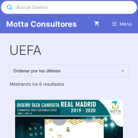
Saltar
Búsqueda
de
al
productos
contenido
Motta Consultores
Menú
UEFA
Ordenado
Mostrando los 6 resultados
por
los
últimos