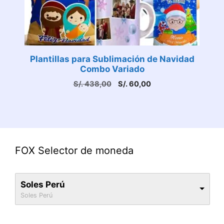
Plantillas para Sublimación de Navidad
Combo Variado
El
El
S/.
438,00
S/.
60,00
precio
precio
original
actual
era:
es:
S/. 438,00.
S/. 60,00.
FOX Selector de moneda
Soles Perú
Soles Perú