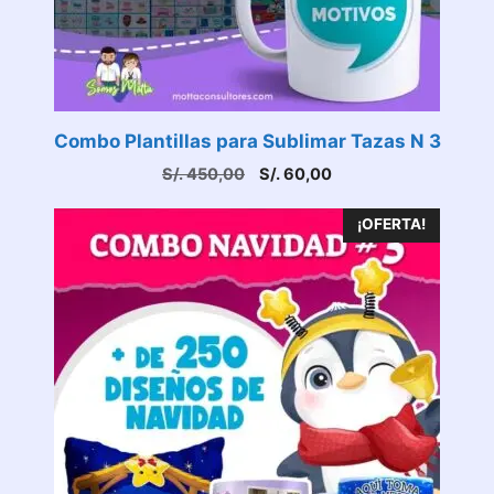
Combo Plantillas para Sublimar Tazas N 3
El
El
S/.
450,00
S/.
60,00
precio
precio
original
actual
¡OFERTA!
era:
es:
S/. 450,00.
S/. 60,00.