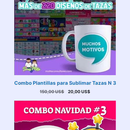
Combo Plantillas para Sublimar Tazas N 3
El
El
150,00
US$
20,00
US$
precio
precio
original
actual
era:
es:
150,00 US$.
20,00 US$.