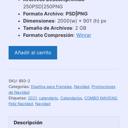
146,00 US$.
20,00 US$.
250PSD|250PNG
Formato Archivo
:
PSD|PNG
Dimensiones
: 2000(w) × 901 (h) px
Tamaño de Archivos
: 2 GB
Formato Compresión
:
Winrar
Plantillas
Añadir al carrito
para
Sublimación
de
Navidad
SKU:
893-2
Combo
Categorías:
Diseños para Franelas
,
Navidad
,
Promociones
Variado
de Navidad
Etiquetas:
2021
,
calendario
,
Calendarios
,
COMBO NAVIDAD
,
cantidad
Feliz Navidad
,
Navidad
Descripción