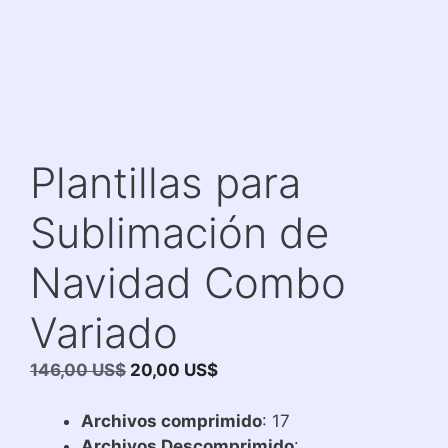
Plantillas para
Sublimación de
Navidad Combo
Variado
El
El
146,00
US$
20,00
US$
precio
precio
original
actual
Archivos comprimido
: 17
era:
es:
Archivos Descomprimido
: