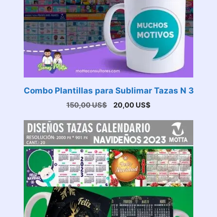
Combo Plantillas para Sublimar Tazas N 3
El
El
150,00
US$
20,00
US$
precio
precio
original
actual
era:
es:
150,00 US$.
20,00 US$.