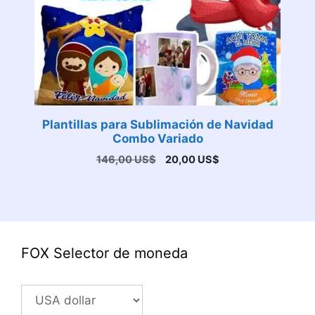
Plantillas para Sublimación de Navidad
Combo Variado
El
El
146,00
US$
20,00
US$
precio
precio
original
actual
era:
es:
146,00 US$.
20,00 US$.
FOX Selector de moneda