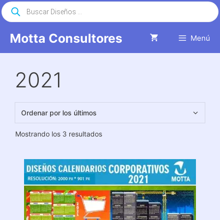
Saltar
Búsqueda
de
al
productos
contenido
Motta Consultores
Menú
2021
Ordenado
Mostrando los 3 resultados
por
los
últimos