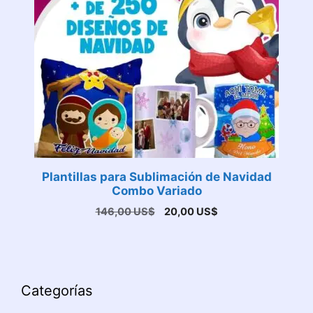
Plantillas para Sublimación de Navidad
Combo Variado
El
El
146,00
US$
20,00
US$
precio
precio
original
actual
era:
es:
146,00 US$.
20,00 US$.
Categorías