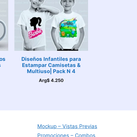
os
Diseños Infantiles para
s
Estampar Camisetas &
Multiuso| Pack N 4
Arg$
4.250
Mockup – Vistas Previas
Promociones – Combos