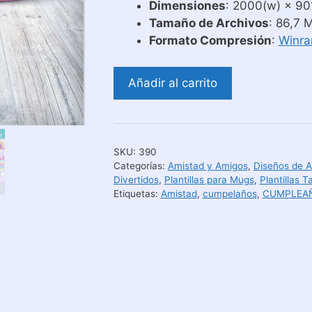
Dimensiones
: 2000(w) × 901
Tamaño de Archivos
: 86,7 
Formato Compresión
:
Winra
Diseños
Añadir al carrito
Para
Sublimar
Tazas
Unicornios
SKU:
390
cantidad
Categorías:
Amistad y Amigos
,
Diseños de 
Divertidos
,
Plantillas para Mugs
,
Plantillas T
Etiquetas:
Amistad
,
cumpelaños
,
CUMPLEA