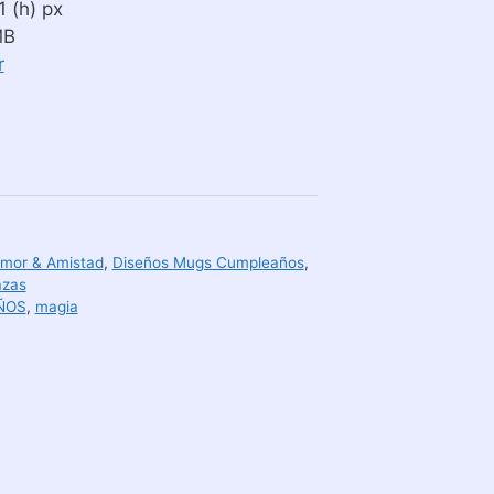
 (h) px
MB
r
Amor & Amistad
,
Diseños Mugs Cumpleaños
,
azas
ÑOS
,
magia