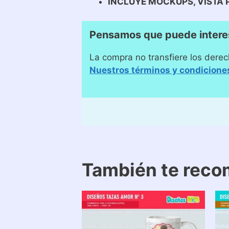
INCLUYE MOCKUPS, VISTA 
Pensamos que puede intere
La compra no transfiere los derec
Nuestros términos y condicione
También te rec